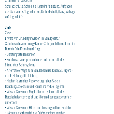
& alternative Wege zum
Schulabschluss, Schule als Jugendhilfeleistung, Aufgaben 
des Schulamtes/Jugendamtes, Ombudschaft, (kurz) Anträge 
auf Jugendhilfe.
Ziele
Ziele
Erwerb von Grundlagenwissen im Schulgesetz/ 
Schulbesuchsverordnung/Kinder- & Jugendhilferecht und im 
Bereich Schulfremdenprüfung.
• Beratungsstellen kennen
• Kenntnisse von Optionen inner- und außerhalb des 
öffentlichen Schulsystems
• Alternative Wege zum Schulabschluss (auch als Jugend- 
und Erziehungshilfeleistung)
• Nach erfolgreicher Absolvierung haben Sie ein 
Handlungsspektrum und können individuell agieren
• Wissen Sie welche Möglichkeiten es innerhalb des 
Regelschulsystems gibt und können diese gegebenenfalls 
einfordern
• Wissen Sie welche Hilfen und Leistungen Ihnen zustehen
• Können sie vorbereitet die Behördengänge angehen