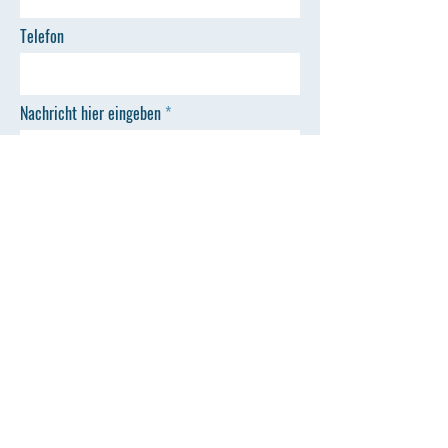
Telefon
Nachricht hier eingeben
ABSENDEN
Sekretariat
fachschule@pegasus-offenburg.de