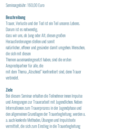
Seminargebühr: 160,00 Euro
Beschreibung
Trauer, Verluste und der Tod ist ein Teil unseres Lebens. 
Darum ist es notwendig,
dass wir uns, ob Jung oder Alt, diesen großen 
Herausforderungen stellen und somit
natürlicher, offener und gesünder damit umgehen. Menschen, 
die sich mit diesen
Themen auseinandergesetzt haben, sind die ersten 
Ansprechpartner für alle, die
mit dem Thema „Abschied“ konfrontiert sind, denn Trauer 
verbindet.
Ziele
Bei diesem Seminar erhalten die Teilnehmer:innen Impulse 
und Anregungen zur Trauerarbeit mit Jugendlichen. Neben 
Informationen zum Trauerprozess in der Jugendphase und 
den allgemeinen Grundlagen der Trauerbegleitung, werden u. 
a. auch konkrete Methoden, Übungen und Impulstexte 
vermittelt, die sich zum Einstieg in die Trauerbegleitung 