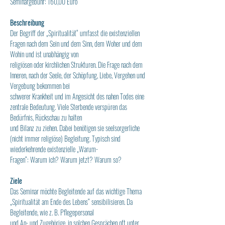
Seminargebühr: 160,00 Euro
Beschreibung
Der Begriff der „Spiritualität“ umfasst die existenziellen 
Fragen nach dem Sein und dem Sinn, dem Woher und dem 
Wohin und ist unabhängig von
religiösen oder kirchlichen Strukturen. Die Frage nach dem 
Inneren, nach der Seele, der Schöpfung, Liebe, Vergehen und 
Vergebung bekommen bei
schwerer Krankheit und im Angesicht des nahen Todes eine 
zentrale Bedeutung. Viele Sterbende verspüren das 
Bedürfnis, Rückschau zu halten
und Bilanz zu ziehen. Dabei benötigen sie seelsorgerliche 
(nicht immer religiöse) Begleitung. Typisch sind 
wiederkehrende existenzielle „Warum-
Fragen“: Warum ich? Warum jetzt? Warum so?
Ziele
Das Seminar möchte Begleitende auf das wichtige Thema 
„Spiritualität am Ende des Lebens“ sensibilisieren. Da 
Begleitende, wie z. B. Pflegepersonal
und An- und Zugehörige, in solchen Gesprächen oft unter 