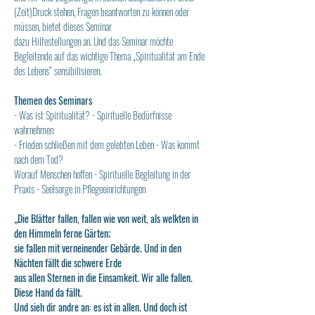
(Zeit)Druck stehen, Fragen beantworten zu können oder 
müssen, bietet dieses Seminar
dazu Hilfestellungen an. Und das Seminar möchte 
Begleitende auf das wichtige Thema „Spiritualität am Ende 
des Lebens“ sensibilisieren.
Themen des Seminars
- Was ist Spiritualität? - Spirituelle Bedürfnisse 
wahrnehmen
- Frieden schließen mit dem gelebten Leben - Was kommt 
nach dem Tod?
Worauf Menschen hoffen - Spirituelle Begleitung in der 
Praxis - Seelsorge in Pflegeeinrichtungen
„
Die Blätter fallen, fallen wie von weit, als welkten in 
den Himmeln ferne Gärten;
sie fallen mit verneinender Gebärde. Und in den 
Nächten fällt die schwere Erde
aus allen Sternen in die Einsamkeit. Wir alle fallen. 
Diese Hand da fällt.
Und sieh dir andre an: es ist in allen. Und doch ist 