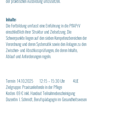
der praktischen Ausbildung umzusetzen.
Inhalte:
Die Fortbildung umfasst eine Einführung in die PflAPrV 
einschließlich ihrer Struktur und Zielsetzung. Die 
Schwerpunkte liegen auf den sieben Kompetenzbereichen der 
Verordnung und deren Systematik sowie den Anlagen zu den 
Zwischen- und Abschlussprüfungen, die deren Inhalte, 
Ablauf und Anforderungen regeln.
Termin  14.10.2025       12:15 – 15:30 Uhr         4UE
Zielgruppe: Praxisanleitende in der Pflege
Kosten: 69 € inkl. Handout Teilnahmebescheinigung
Dozentin: I. Schmidt, Berufspädagogin im Gesundheitswesen