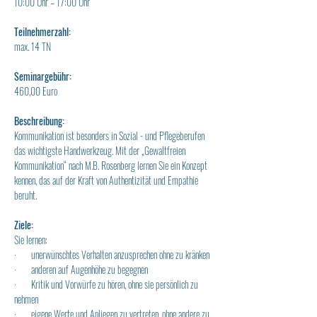
10:00 Uhr – 17:00 Uhr
Teilnehmerzahl:
max. 14 TN
Seminargebühr:
460,00 Euro
Beschreibung:
Kommunikation ist besonders in Sozial - und Pflegeberufen 
das wichtigste Handwerkzeug. Mit der „Gewaltfreien 
Kommunikation“ nach M.B. Rosenberg lernen Sie ein Konzept 
kennen, das auf der Kraft von Authentizität und Empathie 
beruht.
Ziele:
Sie lernen:
·       unerwünschtes Verhalten anzusprechen ohne zu kränken
·       anderen auf Augenhöhe zu begegnen
·       Kritik und Vorwürfe zu hören, ohne sie persönlich zu 
nehmen
·       eigene Werte und Anliegen zu vertreten, ohne andere zu 