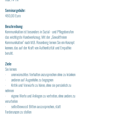
Seminargebühr:
460,00 Euro
Beschreibung:
Kommunikation ist besonders in Sozial - und Pflegeberufen 
das wichtigste Handwerkzeug. Mit der „Gewaltfreien 
Kommunikation“ nach M.B. Rosenberg lernen Sie ein Konzept 
kennen, das auf der Kraft von Authentizität und Empathie 
beruht.
Ziele:
Sie lernen:
·       unerwünschtes Verhalten anzusprechen ohne zu kränken
·       anderen auf Augenhöhe zu begegnen
·       Kritik und Vorwürfe zu hören, ohne sie persönlich zu 
nehmen
·       eigene Werte und Anliegen zu vertreten, ohne andere zu 
verurteilen
·       selbstbewusst Bitten auszusprechen, statt 
Forderungen zu stellen